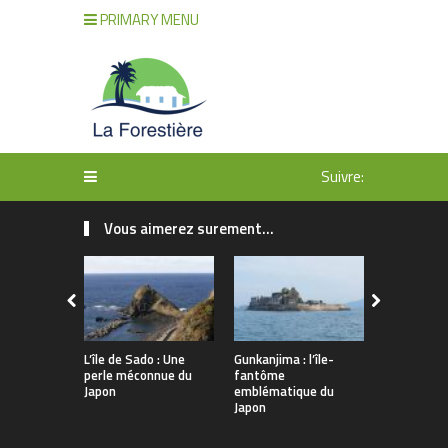
PRIMARY MENU
Suivre:
Vous aimerez surement...
L’île de Sado : Une
Gunkanjima : l’île-
Découvert
perle méconnue du
fantôme
au Japon en
Japon
emblématique du
Japon