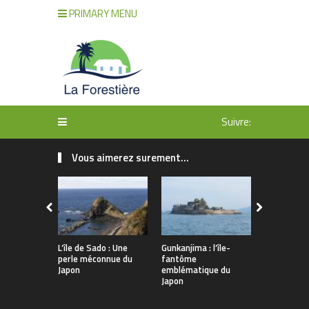
PRIMARY MENU
Suivre:
Vous aimerez surement...
L’île de Sado : Une
Gunkanjima : l’île-
Découvert
perle méconnue du
fantôme
au Japon en
Japon
emblématique du
Japon